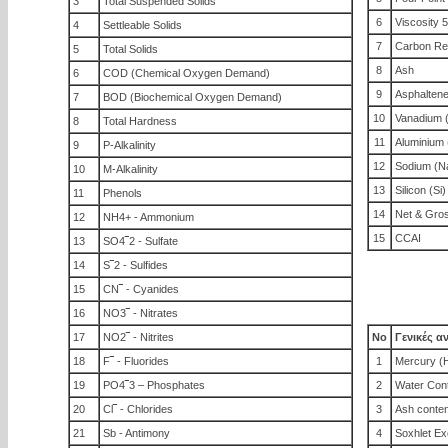
3
Total Suspended Solids
6
Viscosity 
4
Settleable Solids
7
Carbon Re
5
Total Solids
8
Ash
6
COD (Chemical Oxygen Demand)
9
Asphalten
7
BOD (Biochemical Oxygen Demand)
10
Vanadium 
8
Total Hardness
11
Aluminium 
9
P-Alkalinity
12
Sodium (N
10
M-Alkalinity
13
Silicon (Si)
11
Phenols
14
Net & Gross
12
NH4+ - Ammonium
15
CCAI
13
SO4‾2 - Sulfate
14
S‾2 - Sulfides
15
CN‾ - Cyanides
16
NO3‾ - Nitrates
17
NO2‾ - Nitrites
No
Γενικές α
18
F‾ - Fluorides
1
Mercury (
19
PO4‾3 – Phosphates
2
Water Con
20
Cl‾ - Chlorides
3
Ash conten
21
Sb - Antimony
4
Soxhlet Exc