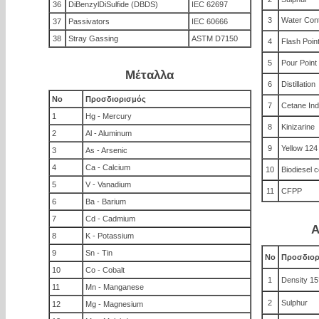
36
DiBenzylDiSulfide (DBDS)
IEC 62697
3
Water Con
37
Passivators
IEC 60666
38
Stray Gassing
ASTM D7150
4
Flash Poin
5
Pour Point
Μέταλλα
6
Distillation
No
Προσδιορισμός
7
Cetane In
1
Hg - Mercury
8
Kinizarine
2
Al - Aluminum
9
Yellow 124
3
As - Arsenic
4
Ca - Calcium
10
Biodiesel c
5
V - Vanadium
11
CFPP
6
Ba - Barium
7
Cd - Cadmium
Α
8
K - Potassium
9
Sn - Tin
No
Προσδιορ
10
Co - Cobalt
1
Density 15
11
Mn - Manganese
2
Sulphur
12
Mg - Magnesium