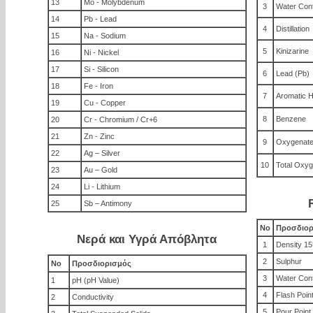
13
Mo - Molybdenum
3
Water Con
14
Pb - Lead
4
Distillation
15
Na - Sodium
5
Kinizarine
16
Ni - Nickel
17
Si - Silicon
6
Lead (Pb)
18
Fe - Iron
7
Aromatic 
19
Cu - Copper
8
Benzene
20
Cr - Chromium / Cr+6
21
Zn - Zinc
9
Oxygenat
22
Ag – Silver
10
Total Oxy
23
Au – Gold
24
Li - Lithium
25
Sb – Antimony
No
Προσδιορ
Νερά και Υγρά Απόβλητα
1
Density 15
2
Sulphur
No
Προσδιορισμός
3
Water Con
1
pH (pH Value)
4
Flash Poin
2
Conductivity
5
Pour Point