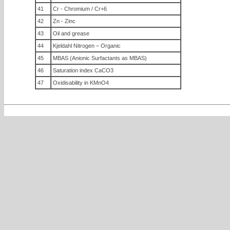
41
Cr - Chromium / Cr+6
42
Zn - Zinc
43
Oil and grease
44
Kjeldahl Nitrogen – Organic
45
MBAS (Anionic Surfactants as MBAS)
46
Saturation index CaCO3
47
Oxidisability in KMnO4