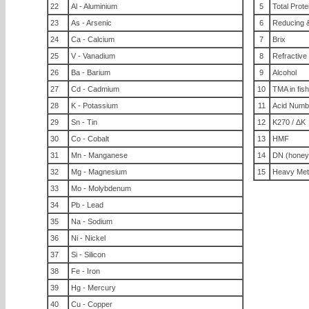
22
Al - Aluminium
5
Total Prote
23
As - Arsenic
6
Reducing &
24
Ca - Calcium
7
Brix
25
V - Vanadium
8
Refractive
26
Ba - Barium
9
Alcohol
27
Cd - Cadmium
10
TMA in fis
28
K - Potassium
11
Acid Numb
29
Sn - Tin
12
K270 / ΔK
30
Co - Cobalt
13
HMF
31
Mn - Manganese
14
DN (honey
32
Mg - Magnesium
15
Heavy Met
33
Mo - Molybdenum
34
Pb - Lead
35
Na - Sodium
36
Ni - Nickel
37
Si - Silicon
38
Fe - Iron
39
Hg - Mercury
40
Cu - Copper