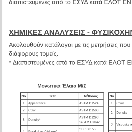
διαπιστευμένες από το ΕΣΥΔ κατά ΕΛΟΤ ΕΝ
ΧΗΜΙΚΕΣ ΑΝΑΛΥΣΕΙΣ - ΦΥΣΙΚΟΧΗ
Ακολουθούν κατάλογοι με τις μετρήσεις πο
διάφορους τομείς.
* Διαπιστευμένες από το ΕΣΥΔ κατά ΕΛΟΤ 
Μονωτικά Έλαια Μ/Σ
No
Test
Μέθοδος
No
1
Appearance
ASTM D1524
1
Color
2
Color
ASTM D1500
2
Density
ASTM D1298
3
Density*
*ASTM D7042
3
Viscosity 
*IEC 60156
4
Breakdown Voltage*