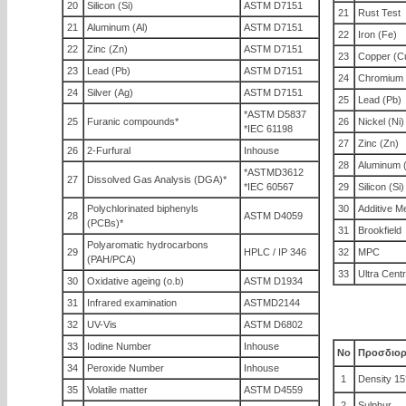
20
Silicon (Si)
ASTM D7151
21
Rust Test
21
Aluminum (Al)
ASTM D7151
22
Iron (Fe)
22
Zinc (Zn)
ASTM D7151
23
Copper (C
23
Lead (Pb)
ASTM D7151
24
Chromium 
24
Silver (Ag)
ASTM D7151
25
Lead (Pb)
*ASTM D5837
25
Furanic compounds*
26
Nickel (Ni)
*IEC 61198
27
Zinc (Zn)
26
2-Furfural
Inhouse
28
Aluminum (
*ASTMD3612
27
Dissolved Gas Analysis (DGA)*
*IEC 60567
29
Silicon (Si)
Polychlorinated biphenyls
30
Additive M
28
ASTM D4059
(PCBs)*
31
Brookfield
Polyaromatic hydrocarbons
29
HPLC / IP 346
32
MPC
(PAH/PCA)
33
Ultra Centr
30
Oxidative ageing (o.b)
ASTM D1934
31
Infrared examination
ASTMD2144
32
UV-Vis
ASTM D6802
33
Iodine Number
Inhouse
No
Προσδιορ
34
Peroxide Number
Inhouse
1
Density 15
35
Volatile matter
ASTM D4559
2
Sulphur