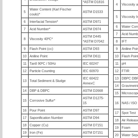
*ASTM D1816
4
Viscosity 
Water Content (Karl Fischer
5
ASTM D1533
coulo)*
5
Viscosity 
6
Interfacial Tension*
ASTM D971
6
Water Con
7
Acid Number*
ASTM D974
7
Acid Numb
ASTM D445
8
Viscosity 40ºC*
*ASTM D7042
8
IFT
9
Flash Point (cc)
ASTM D93
9
Aniline Poi
10
Aniline Point
ASTM D611
10
Flash Poin
11
Tanδ 90ºC / 50Hz
IEC 60247
11
pH
12
Particle Counting
IEC 60970
12
FTIR
IEC 60422
13
DBPC DB
13
Total Sediment & Sludge
AnnexC
14
Gravimetri
14
DBP & DBPC
ASTM D2668
15
Microscop
ASTM D1275-
15
Corrosive Sulfur*
15
16
NAS / ISO
16
Pour Point
ASTM D97
17
Spot Test
17
Saponification Number
ASTM D94
18
Air Releas
18
Copper (Cu)
ASTM D7151
19
Foam
19
Iron (Fe)
ASTM D7151
20
Water Sepa